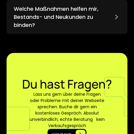
Wir entwickeln Strategien, die deine ideale
Welche Maßnahmen helfen mir,
Zielgruppe ansprechen und Vertrauen
schaffen.
Bestands- und Neukunden zu
binden?
Mit gezielten Kampagnen und digitaler
Kommunikation fördern wir langfristige
Patientenbindung.
Du hast Fragen?
Lass uns gern über deine Fragen
oder Probleme mit deiner Webseite
sprechen. Buche dir gern ein
kostenloses Gespräch. Absolut
unverbindlich, echte Beratung kein
Verkaufsgespräch