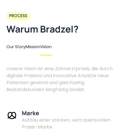
PROCESS
Warum Bradzel?
Our Story
Mission
Vision
Unsere Vision ist eine Zahnarztpraxis, die durch
digitale Präsenz und innovative Ansätze neue
Patienten gewinnt und gleichzeitig
Bestandskunden langfristig bindet.
Marke
Aufbau einer starken, vertrauensvollen
Praxis-Marke.