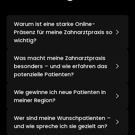
Warum ist eine starke Online-
Präsenz für meine Zahnarztpraxis so
wichtig?
Immer mehr Patienten suchen online nach
Was macht meine Zahnarztpraxis
einem Zahnarzt – ohne Sichtbarkeit wirst du
übersehen.
besonders – und wie erfahren das
potenzielle Patienten?
Wir helfen dir, deine Expertise und deinen
Wie gewinne ich neue Patienten in
Service überzeugend zu präsentieren.
meiner Region?
Mit lokalen Marketingstrategien erreichen wir
Wer sind meine Wunschpatienten –
genau die Menschen, die deine Praxis
brauchen.
und wie spreche ich sie gezielt an?