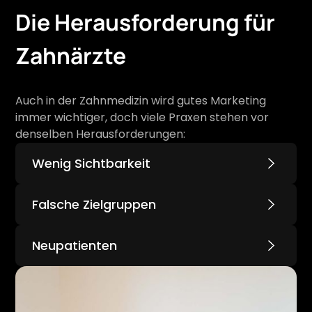
Die Herausforderung für
Zahnärzte
Auch in der Zahnmedizin wird gutes Marketing
immer wichtiger, doch viele Praxen stehen vor
denselben Herausforderungen:
Wenig Sichtbarkeit
Marketing-Kampagnen zu planen und zu
Falsche Zielgruppen
optimieren, ist ein Vollzeitjob. Wir übernehmen
das für euch.
Google Ads, Meta, TikTok – welche Plattform
Neupatienten
bringt dir wirklich Kunden?
Viele Zahnärzte haben Schwierigkeiten,
kontinuierlich Neupatienten zu gewinnen.