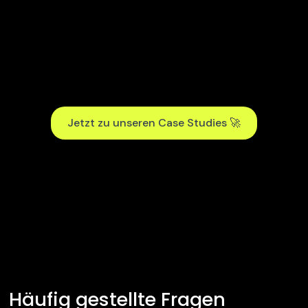
weiterentwickeln möchte."
Luis Schekerka
Geschäftsführer, metacells GmbH
Jetzt zu unseren Case Studies 🚀
Häufig gestellte Fragen