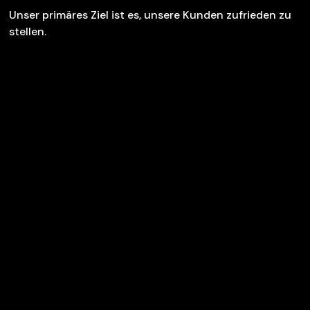
Unser primäres Ziel ist es, unsere Kunden zufrieden zu
stellen.
"Bradzel hat bei meinem
Firmenrelaunch SEA und Social Media
Marketing, sowie die kreative und
technische Umsetzung von
Kampagnen bis hin zum aktiven
managen des Marketingbudgets und
der Auswertung übernommen. Ich
kann bradzel nur jeder Firma ans Herz
legen, die neu auf dem Gebiet
Marketing ist oder sich