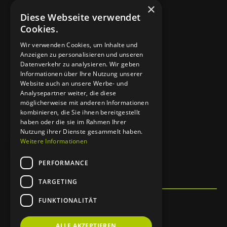
×
anzeigen
Diese Webseite verwendet
Cookies.
Werbeanzeigen
Wir verwenden Cookies, um Inhalte und
Anzeigen zu personalisieren und unseren
Rechtliches
Datenverkehr zu analysieren. Wir geben
Informationen über Ihre Nutzung unserer
Impressum
Website auch an unsere Werbe- und
Analysepartner weiter, die diese
Datenschutz
möglicherweise mit anderen Informationen
kombinieren, die Sie ihnen bereitgestellt
haben oder die sie im Rahmen Ihrer
Nutzung ihrer Dienste gesammelt haben.
Weitere Informationen
Kontakt aufnehmen
PERFORMANCE
TARGETING
FUNKTIONALITÄT
ALLE AKZEPTIEREN